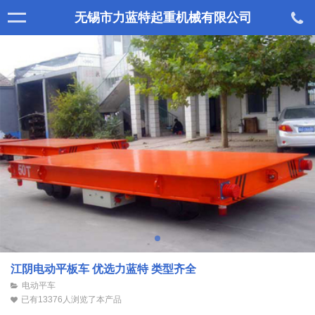
无锡市力蓝特起重机械有限公司
江阴电动平板车 优选力蓝特 类型齐全
电动平车
已有13376人浏览了本产品