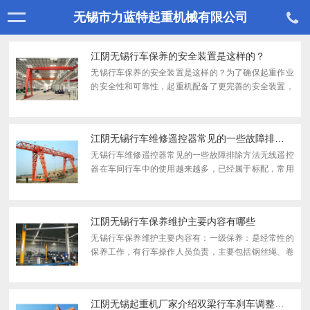
无锡市力蓝特起重机械有限公司
江阴无锡行车保养的安全装置是这样的？
无锡行车保养的安全装置是这样的？为了确保起重作业
的安全性和可靠性，起重机配备了更完善的安全装置，
以便在发生事故时保护零件或提醒操作员注意，从而起
到安全保护作用。1.液压系统中的每个安全阀：回路中
的异常高...
江阴无锡行车维修遥控器常见的一些故障排除方法
无锡行车维修遥控器常见的一些故障排除方法无线遥控
器在车间行车中的使用越来越多，已经属于标配，常用
于单梁行车、小吨位的双梁行车，单梁龙门吊、电动葫
芦上等中小型设备中。今天无锡行车维修小编为大家介
绍下行车...
江阴无锡行车保养维护主要内容有哪些
无锡行车保养维护主要内容有：一级保养：是经常性的
保养工作，有行车操作人员负责，主要包括钢丝绳、卷
筒、滑轮、轴承、联轴器、减速器、制动器等的检查、
润滑、紧固和调整de等。二级保养：是定期保养工作，
它由维修...
江阴无锡起重机厂家介绍双梁行车刹车调整方法