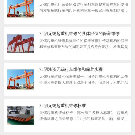
无锡起重机厂家介绍双梁行车刹车调整方法在车间使用
的双梁桥式行车的起升机构刹车一般采用液压制动器，
安装后以及工作中都需要根据工作要求对制动器进行调
整，液压制动器的调整主要包括制动力矩的调整、瓦块
退距（推...
江阴无锡起重机维修的具体部位的保养维修
无锡起重机维修具体部位的保养维修1. 传动机构的保养
和维修检查钢丝绳的固定装置是否符合要求,并检查其是
否存在腐蚀、断丝、松股、断股、弯折、扭结、磨损、
压扁等现象,如超过有关规定须立即换新;检查吊钩有无
断面磨...
江阴浅谈无锡行车维修和保养步骤
无锡行车维修和保养步骤一、润滑起重机各机构的工作
性能和寿命很大程度上取决于润滑。润滑时，机电产品
的保养、润滑参见自身说明书，走行大车、吊重桁车等
应每周注一次润滑脂。卷扬机加注工业齿轮油
（SY1172—80）20...
江阴无锡起重机维修标准
无锡起重机维修标准：部分项目及技术标准1、起重机
维修标准之吊钩维修（1）拆卸检查吊钩、轴、横梁、
滑轮、轴承并清洗润滑，吊钩、横梁、滑轮轴、不准有
裂纹，螺纹部分不应松脱，轴承完好，转动滑轮，螺纹