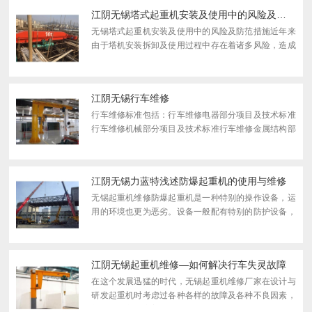
退刀槽处有...
江阴无锡塔式起重机安装及使用中的风险及防范措施
无锡塔式起重机安装及使用中的风险及防范措施近年来
由于塔机安装拆卸及使用过程中存在着诸多风险，造成
塔机事故频发，对整个建筑业的发展造成很大负面影
响。因此，及时采取针对性的风险防范措施对于降低塔
机安拆及使...
江阴无锡行车维修
行车维修标准包括：行车维修电器部分项目及技术标准
行车维修机械部分项目及技术标准行车维修金属结构部
分项目及技术标准行车维修后的负荷试验与交工验收
行车作为社会生产活动中不可缺少的生产设备，已...
江阴无锡力蓝特浅述防爆起重机的使用与维修
无锡起重机维修防爆起重机是一种特别的操作设备，运
用的环境也更为恶劣。设备一般配有特别的防护设备，
以确保正常运用。防爆起重机的运用与保护：1、当起
重机是一种特别的车辆，操作人员应承受训练和辅导，
有充沛的...
江阴无锡起重机维修—如何解决行车失灵故障
在这个发展迅猛的时代，无锡起重机维修厂家在设计与
研发起重机时考虑过各种各样的故障及各种不良因素，
并加以改良与完善；但是我们在拿到起重机使用时却还