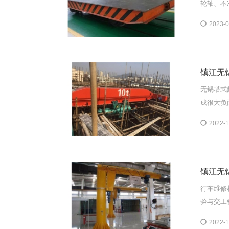
轮轴、不
2023-0
镇江无
无锡塔式
成很大负
2022-1
镇江无
行车维修
验与交工
2022-1