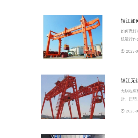
镇江如
如何做好
机运行作业
2023-0
镇江无
无锡起重
折、扭结
2023-0