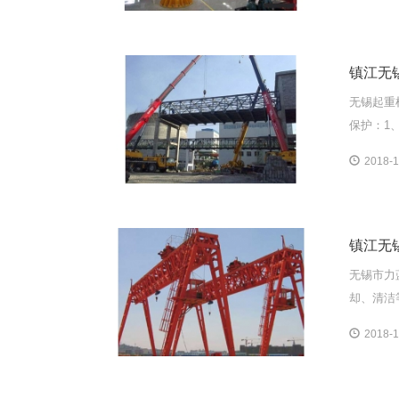
镇江无
无锡起重
保护：1
2018-1
镇江无
无锡市力
却、清洁
2018-1