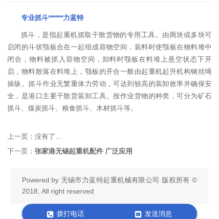
专业抓斗******力蓝特
抓斗，是指起重机抓取干散货物的专用工具。由两块或多块可
启闭的斗状颚板合在一起组成容物空间，装料时使颚板在物料堆中
闭合，物料被抓入容物空间，卸料时颚板在料堆上悬空状态下开
启，物料散落在料堆上，颚板的开合一般由起重机起升机构钢丝绳
操纵。抓斗作业无繁重体力劳动，可达到较高的装卸效率并确保安
全，是港口主要干散货装卸工具。按作业货物的种类，可分为矿石
抓斗、煤炭抓斗、粮食抓斗、木材抓斗等。
上一页：
没有了…
下一页：
张家港无锡起重机配件 广泛应用
Powered by
无锡市力蓝特起重机械有限公司
版权所有 ©
2018, All right reserved
拨打电话
发送消息