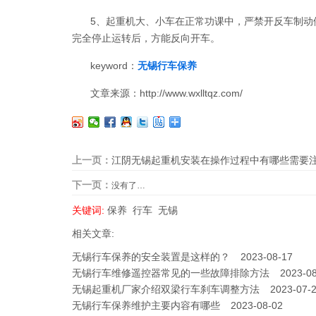
5、起重机大、小车在正常功课中，严禁开反车制动
完全停止运转后，方能反向开车。
keyword：
无锡行车保养
文章来源：http://www.wxlltqz.com/
上一页：
江阴无锡起重机安装在操作过程中有哪些需要
下一页：
没有了…
关键词:
保养
行车
无锡
相关文章:
无锡行车保养的安全装置是这样的？
2023-08-17
无锡行车维修遥控器常见的一些故障排除方法
2023-0
无锡起重机厂家介绍双梁行车刹车调整方法
2023-07-
无锡行车保养维护主要内容有哪些
2023-08-02