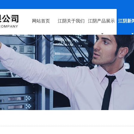
网站首页
江阴关于我们
江阴产品展示
江阴新