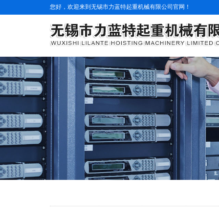
您好，欢迎来到无锡市力蓝特起重机械有限公司官网！