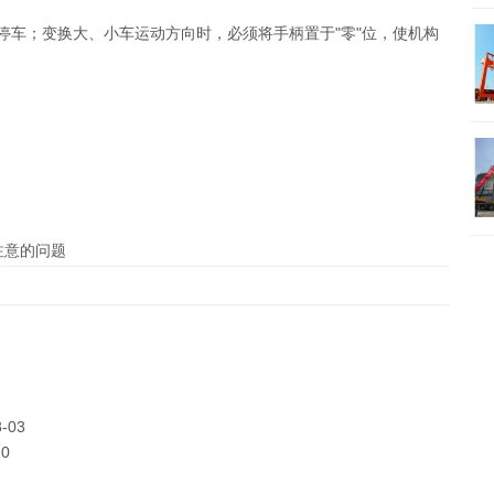
停车；变换大、小车运动方向时，必须将手柄置于"零"位，使机构
注意的问题
8-03
20