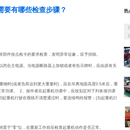
需要有哪些检查步骤？
热
置等部件按点检卡的要求检查，发明异常征象，应予排除。
以闭合主电源。当电源断路器上加锁或者有告示牌时，应由原有关
吊重物时(或者负荷达到更大重量时)，应在吊离地面高度0.5米后，重
常功课。 2、操作者在起重机功课中，应按划定对下列各项功课
⑵起重机行驶在视线不清楚通过时，要连续鸣铃报警；(3)起重机行
柄置于"零"位，在重新工作前应检查起重机动作是否正常。